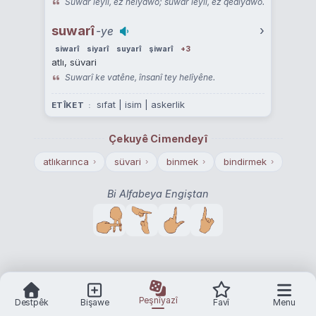
Suwar leylî, ez helyawo; suwar leylî, ez qedîyawo.
suwarî
›
-ye
siwarî
siyarî
suyarî
şiwarî
+3
atlı, süvari
Suwarî ke vatêne, însanî tey helîyêne.
sıfat | isim | askerlik
ETÎKET
Çekuyê Cimendeyî
atlıkarınca
süvari
binmek
bindirmek
›
›
›
›
Bi Alfabeya Engiştan
Peşnîyazî
Destpêk
Bişawe
Favî
Menu