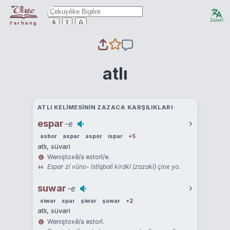
Zazakî
ê
î
û
Ferheng
atlı
ATLI KELIMESININ ZAZACA KARŞILIKLARI
espar
›
-e
asbor
aspar
aspor
ispar
+5
atlı, süvari
Weniştoxê/a estorî/e.
Espar zî vûno- îstîqbalî kirdkî (zazakî) çine yo.
suwar
›
-e
siwar
spar
şiwar
şuwar
+2
atlı, süvari
Weniştoxê/a estorî.