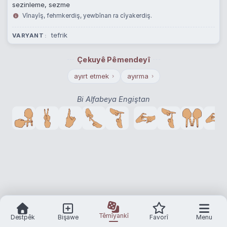
sezinleme, sezme
Vînayîş, fehmkerdiş, yewbînan ra cîyakerdiş.
tefrik
VARYANT
Çekuyê Pêmendeyî
ayırt etmek
ayırma
›
›
Bi Alfabeya Engiştan
Têmîyankî
Destpêk
Bişawe
Favorî
Menu