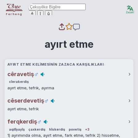
Zazakî
ê
î
û
Ferheng
ayırt etme
AYIRT ETME KELIMESININ ZAZACA KARŞILIKLARI
cêravetiş
›
cîerakerdiş
ayırt etme, tefrik, ayırma
cêserdevetiş
›
ayırt etme, tefrik
ferqkerdiş
›
aqilîyayîş
çaxkerdiş
hîskerdiş
povetiş
+3
1) ayrımında olma, ayırt etme, fark etme, tefrik 2) hissetme,