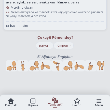
avare, aylak, serseri, ayaktakımı, lümpen, parya
Merdimo ciwan.
Hesen ewnîyeno ke mêrdek sûtal vejîyayo coka wurzeno şino hetê
Seydayî û meseleyî tira vano.
isim
ETÎKET
Çekuyê Pêmendeyî
parya
lümpen
›
›
Bi Alfabeya Engiştan
Têmîyankî
Destpêk
Bişawe
Favorî
Menu