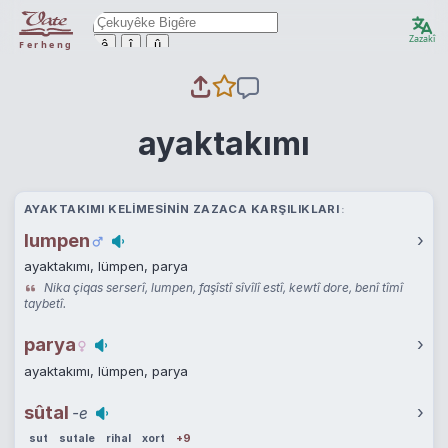
Zazakî
ê
î
û
Ferheng
ayaktakımı
AYAKTAKIMI KELIMESININ ZAZACA KARŞILIKLARI
lumpen
›
ayaktakımı, lümpen, parya
Nika çiqas serserî, lumpen, faşîstî sîvîlî estî, kewtî dore, benî tîmî
taybetî.
parya
›
ayaktakımı, lümpen, parya
sûtal
›
-e
sut
sutale
rihal
xort
+9