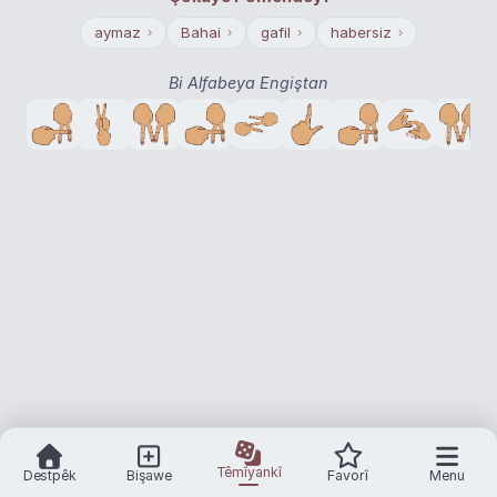
aymaz
Bahai
gafil
habersiz
›
›
›
›
Bi Alfabeya Engiştan
Têmîyankî
Destpêk
Bişawe
Favorî
Menu