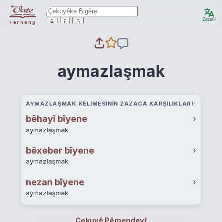
Zazakî
ê
î
û
Ferheng
aymazlaşmak
AYMAZLAŞMAK KELIMESININ ZAZACA KARŞILIKLARI
bêhayî bîyene
›
aymazlaşmak
bêxeber bîyene
›
aymazlaşmak
nezan bîyene
›
aymazlaşmak
Çekuyê Pêmendeyî