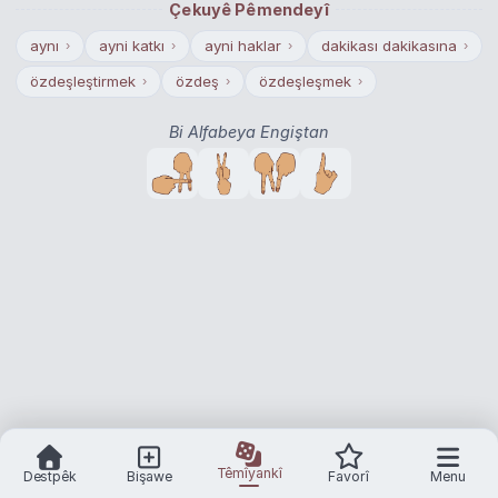
Çekuyê Pêmendeyî
aynı
ayni katkı
ayni haklar
dakikası dakikasına
›
›
›
›
özdeşleştirmek
özdeş
özdeşleşmek
›
›
›
Bi Alfabeya Engiştan
Têmîyankî
Destpêk
Bişawe
Favorî
Menu