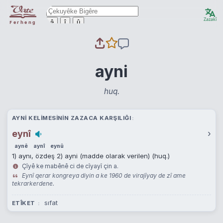
Zazakî
ê
î
û
Ferheng
ayni
huq.
AYNI KELIMESININ ZAZACA KARŞILIĞI
eynî
›
aynê
aynî
eynû
1) aynı, özdeş 2) ayni (madde olarak verilen) (huq.)
Çîyê ke mabênê ci de cîyayî çin a.
Eynî qerar kongreya diyin a ke 1960 de virajîyay de zî ame
tekrarkerdene.
sıfat
ETÎKET