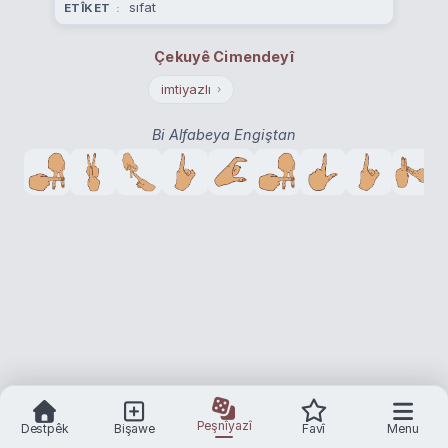
sıfat
ETÎKET
Çekuyê Cimendeyî
imtiyazlı
›
Bi Alfabeya Engiştan
Peşnîyazî
Destpêk
Bişawe
Favî
Menu