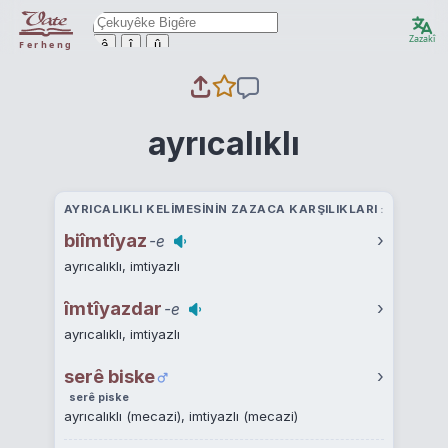
Zazakî
ê
î
û
Ferheng
ayrıcalıklı
AYRICALIKLI KELIMESININ ZAZACA KARŞILIKLARI
biîmtîyaz
›
-e
ayrıcalıklı, imtiyazlı
îmtîyazdar
›
-e
ayrıcalıklı, imtiyazlı
serê biske
›
serê piske
ayrıcalıklı (mecazi), imtiyazlı (mecazi)