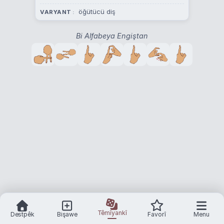
öğütücü diş
VARYANT
Bi Alfabeya Engiştan
Têmîyankî
Destpêk
Bişawe
Favorî
Menu