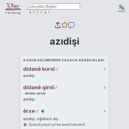
Zazakî
ê
î
û
Ferheng
azıdişi
AZIDIŞI KELIMESININ ZAZACA KARŞILIKLARI
didanê kursî
›
azıdişi
didanê qirnî
›
dindûn qirnîy
azıdişi
êrxe
›
azıdişi, öğütücü diş
Didanê peynî yê ke werdî tehnenê.