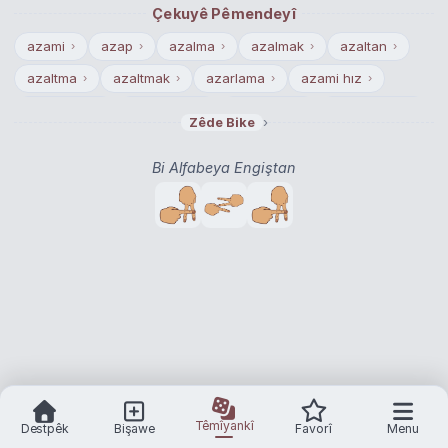
Çekuyê Pêmendeyî
azami
azap
azalma
azalmak
azaltan
›
›
›
›
›
azaltma
azaltmak
azarlama
azami hız
›
›
›
›
azarlamak
azarlanma
azarlayan
azarlanmak
›
›
›
›
›
Zêde Bike
azalmış olan
azami ağırlık
azamileştirme
uzuv
›
›
›
›
Bi Alfabeya Engiştan
azarlanmış olan
organ
›
›
Têmîyankî
Destpêk
Bişawe
Favorî
Menu