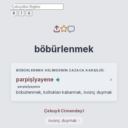
ê
î
û
böbürlenmek
BÖBÜRLENMEK KELIMESININ ZAZACA KARŞILIĞI
parpişîyayene
›
perpişîyayene
böbürlenmek, koltukları kabarmak, övünç duymak
Çekuyê Cimendeyî
övünç duymak
›