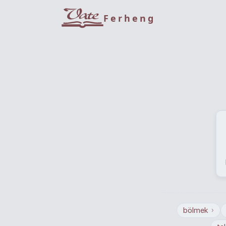
Ferheng
bölmek
›