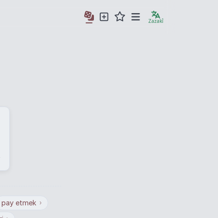
Zazakî
›
k
pay etmek
›