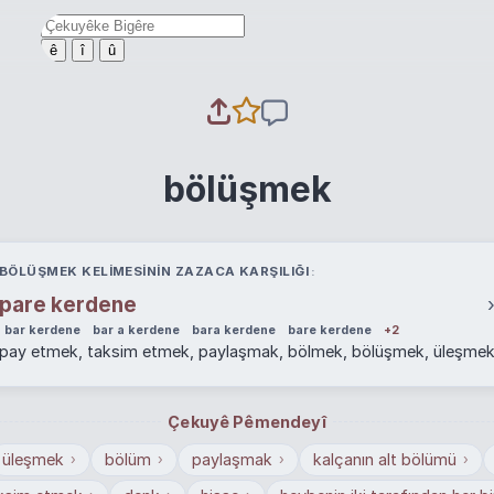
ê
î
û
bölüşmek
BÖLÜŞMEK KELIMESININ ZAZACA KARŞILIĞI
pare kerdene
bar kerdene
bar a kerdene
bara kerdene
bare kerdene
+2
pay etmek, taksim etmek, paylaşmak, bölmek, bölüşmek, üleşme
Çekuyê Pêmendeyî
üleşmek
bölüm
paylaşmak
kalçanın alt bölümü
›
›
›
›