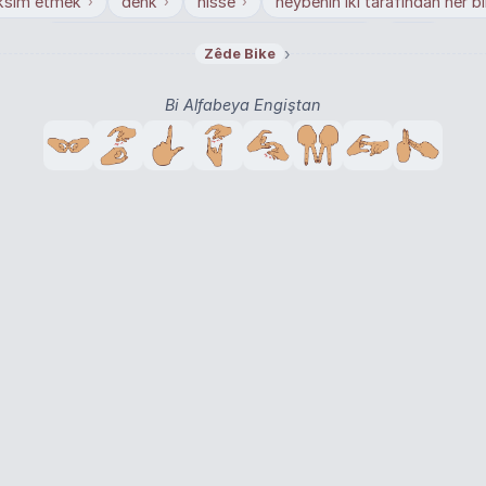
ksim etmek
denk
hisse
heybenin iki tarafından her bi
›
›
›
hayvana yüklenen çuval vb. yükünde yükün iki tarafından her biri
pay
›
›
›
Zêde Bike
Bi Alfabeya Engiştan