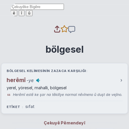
ê
î
û
bölgesel
BÖLGESEL KELIMESININ ZAZACA KARŞILIĞI
herêmî
›
-ye
yerel, yöresel, mahalli, bölgesel
Herêmî estê ke şar na têkilîye normal nêvîneno û duşt de vejîno.
sıfat
ETÎKET
Çekuyê Pêmendeyî