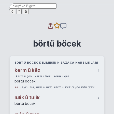
ê
î
û
börtü böcek
BÖRTÜ BÖCEK KELIMESININ ZAZACA KARŞILIKLARI
kerm û kêz
›
karm û çes
karm û kêz
kêrm û çes
börtü böcek
Teyr û tur, mar û mur, kerm û kêz reyna bîbî ganî.
lulik û tulik
›
börtü böcek