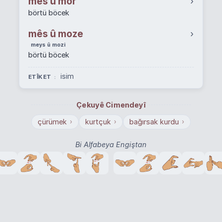
mês û mor
›
börtü böcek
mês û moze
›
meys û mozi
börtü böcek
isim
ETÎKET
Çekuyê Cimendeyî
çürümek
kurtçuk
bağırsak kurdu
›
›
›
Bi Alfabeya Engiştan