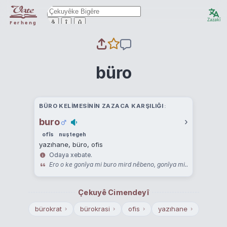
Zazakî
ê
î
û
Ferheng
büro
BÜRO KELIMESININ ZAZACA KARŞILIĞI
buro
›
ofîs
nuştegeh
yazıhane, büro, ofis
Odaya xebate.
Ero o ke gonîya mi buro mird nêbeno, gonîya mi..
Çekuyê Cimendeyî
bürokrat
bürokrasi
ofis
yazıhane
›
›
›
›