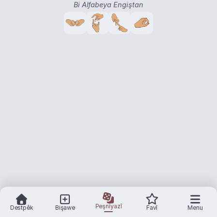
Bi Alfabeya Engiştan
Peşnîyazî
Destpêk
Bişawe
Favî
Menu