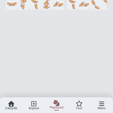
Peşnîyazî
Destpêk
Bişawe
Favî
Menu