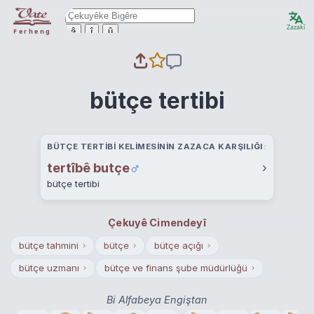
Zazakî
ê
î
û
Ferheng
bütçe tertibi
BÜTÇE TERTIBI KELIMESININ ZAZACA KARŞILIĞI
tertîbê butçe
›
bütçe tertibi
Çekuyê Cimendeyî
bütçe tahmini
bütçe
bütçe açığı
›
›
›
bütçe uzmanı
bütçe ve finans şube müdürlüğü
›
›
Bi Alfabeya Engiştan