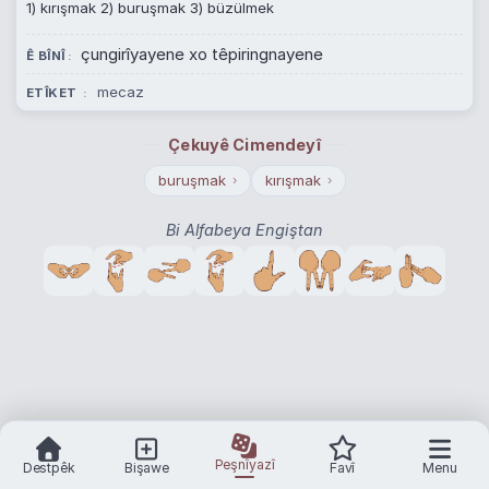
1) kırışmak 2) buruşmak 3) büzülmek
çungirîyayene xo têpiringnayene
Ê BÎNÎ
mecaz
ETÎKET
Çekuyê Cimendeyî
buruşmak
kırışmak
›
›
Bi Alfabeya Engiştan
Peşnîyazî
Destpêk
Bişawe
Favî
Menu