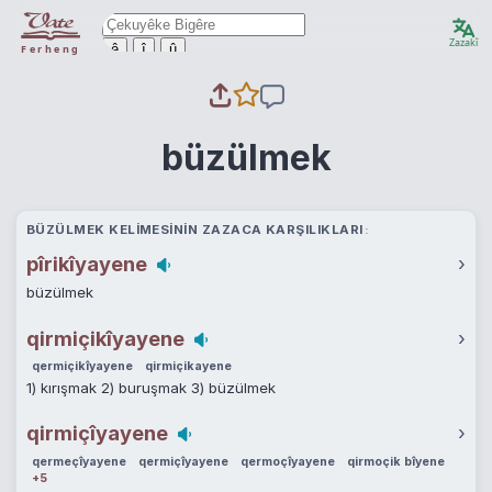
Zazakî
ê
î
û
Ferheng
büzülmek
BÜZÜLMEK KELIMESININ ZAZACA KARŞILIKLARI
pîrikîyayene
›
büzülmek
qirmiçikîyayene
›
qermiçikîyayene
qirmiçikayene
1) kırışmak 2) buruşmak 3) büzülmek
qirmiçîyayene
›
qermeçîyayene
qermiçîyayene
qermoçîyayene
qirmoçik bîyene
+5