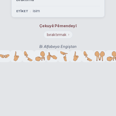
isim
ETÎKET
Çekuyê Pêmendeyî
bıraktırmak
›
Bi Alfabeya Engiştan