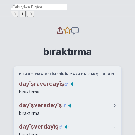
ê
î
û
bıraktırma
BIRAKTIRMA KELIMESININ ZAZACA KARŞILIKLARI
dayîşraverdayîş
›
bıraktırma
dayîşveradeyîş
›
bıraktırma
dayîşverdayîş
›
bıraktırma