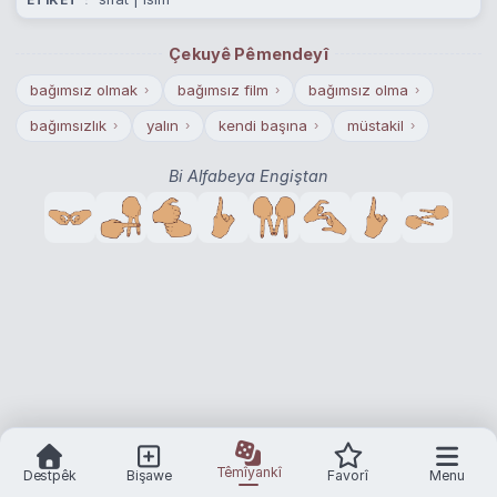
ETÎKET
Çekuyê Pêmendeyî
bağımsız olmak
bağımsız film
bağımsız olma
›
›
›
bağımsızlık
yalın
kendi başına
müstakil
›
›
›
›
Bi Alfabeya Engiştan
Têmîyankî
Destpêk
Bişawe
Favorî
Menu