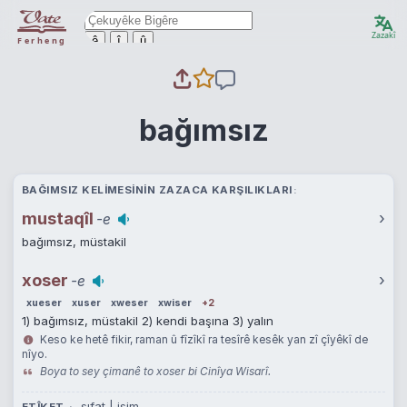
Zazakî
ê
î
û
Ferheng
bağımsız
BAĞIMSIZ KELIMESININ ZAZACA KARŞILIKLARI
mustaqîl
›
-e
bağımsız, müstakil
xoser
›
-e
xueser
xuser
xweser
xwiser
+2
1) bağımsız, müstakil 2) kendi başına 3) yalın
Keso ke hetê fikir, raman û fîzîkî ra tesîrê kesêk yan zî çîyêkî de
nîyo.
Boya to sey çimanê to xoser bi Cinîya Wisarî.
sıfat | isim