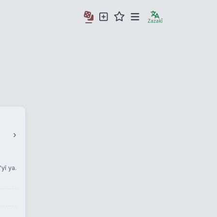
Zazakî
›
yî ya.