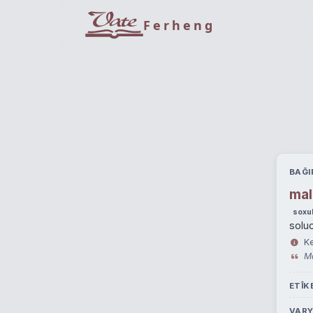
Ferheng
BAĞI
mal
soxu
soluc
Ke
Ma
ETÎK
VAR