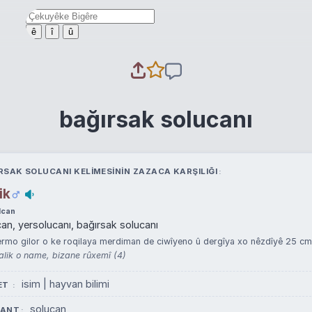
ê
î
û
bağırsak solucanı
RSAK SOLUCANI KELIMESININ ZAZACA KARŞILIĞI
ik
lcan
an, yersolucanı, bağırsak solucanı
rmo gilor o ke roqilaya merdiman de ciwîyeno û dergîya xo nêzdîyê 25 cm'
lik o name, bizane rûxemî (4)
isim | hayvan bilimi
ET
solucan
YANT