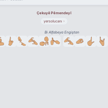
Çekuyê Pêmendeyî
yersolucanı
›
Bi Alfabeya Engiştan