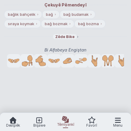
Çekuyê Pêmendeyî
bağlık bahçelik
bağ
bağ budamak
›
›
›
sıraya koymak
bağ bozmak
bağ bozma
›
›
›
sıralanmak
sıralamak
dizilmek
saygı
›
›
›
›
›
Zêde Bike
dizmek
seçkin insan
›
›
Bi Alfabeya Engiştan
Têmîyankî
Destpêk
Bişawe
Favorî
Menu