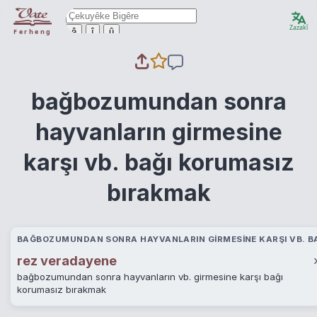
Zazakî
ê
î
û
Ferheng
bağbozumundan sonra
hayvanların girmesine
karşı vb. bağı korumasız
bırakmak
BAĞBOZUMUNDAN SONRA HAYVANLARIN GIRMESINE KARŞI VB. BA
rez veradayene
bağbozumundan sonra hayvanların vb. girmesine karşı bağı
korumasız bırakmak