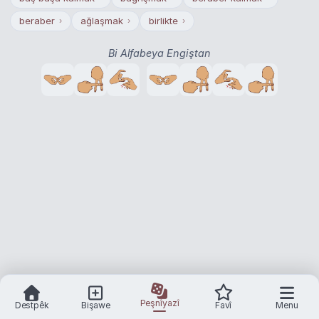
beraber
ağlaşmak
birlikte
›
›
›
Bi Alfabeya Engiştan
Peşnîyazî
Destpêk
Bişawe
Favî
Menu