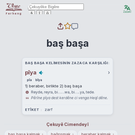
Zazakî
ê
î
û
Ferheng
baş başa
BAŞ BAŞA KELIMESININ ZAZACA KARŞILIĞI
pîya
›
pîa
bîya
1) beraber, birlikte 2) baş başa
Reyde, reyra, bi……wa, bi…..ya, tede.
Pêrîne pîya dest kerdêne ci venga Heqî dêne.
zarf
ETÎKET
Çekuyê Cimendeyî
baş başa kalmak
bağrışmak
beraber kalmak
›
›
›