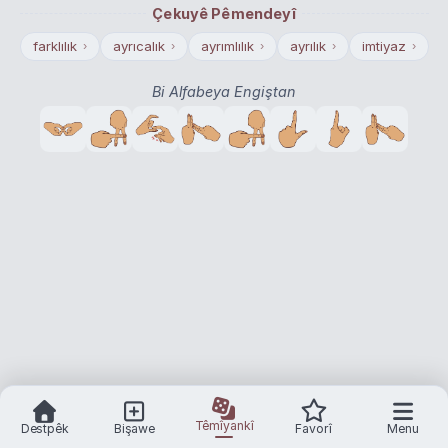
Çekuyê Pêmendeyî
farklılık
ayrıcalık
ayrımlılık
ayrılık
imtiyaz
›
›
›
›
›
Bi Alfabeya Engiştan
Têmîyankî
Destpêk
Bişawe
Favorî
Menu