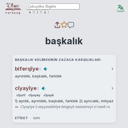
Zazakî
ê
î
û
Ferheng
başkalık
BAŞKALIK KELIMESININ ZAZACA KARŞILIKLARI
biferqîye
›
ayrımlılık, başkalık, farklılık
cîyayîye
›
cîyatî
cîyayey
cîyayê
1) ayrılık, ayrımlılık, başkalık, farklılık 2) ayrıcalık, imtiyaz
Cîyayîye û seyyewbînîye bingeyê nasnameyî zî nanê ro.
isim
ETÎKET