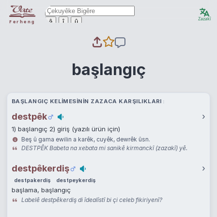
Zazakî
ê
î
û
Ferheng
başlangıç
BAŞLANGIÇ KELIMESININ ZAZACA KARŞILIKLARI
destpêk
›
1) başlangıç 2) giriş (yazılı ürün için)
Beş û gama ewilin a karêk, cuyêk, dewrêk ûsn.
DESTPÊK Babeta na xebata mi sanikê kirmanckî (zazakî) yê.
destpêkerdiş
›
destpakerdiş
destpeykerdiş
başlama, başlangıç
Labelê destpêkerdiş di îdealîstî bi çi celeb fikiriyenî?