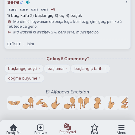
sere
›
sara
sare
sari
seri
+5
1) baş, kafa 2) başlangıç 3) uç 4) başak
Merdim û heywanan de beşa leş a ke mezg, çim, goş, pirnike û
fek tede ca gêno.
Ma wazenî ki wezîfey xwi bero sere, muweffeq bo.
isim
ETÎKET
Çekuyê Cimendeyî
başlangıç beyti
başlama
başlangıç tarihi
›
›
›
doğma büyüme
›
Bi Alfabeya Engiştan
Peşnîyazî
Destpêk
Bişawe
Favî
Menu