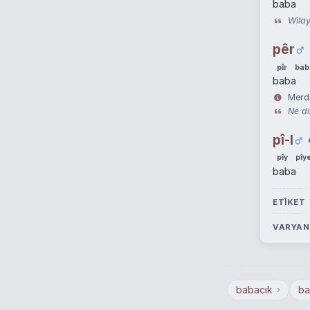
baba
Wilay 
pêr
pîr
bab
baba
Merdi
Ne di
pî-I
pîy
pîy
baba
ETÎKET
VARYAN
babacık
ba
›