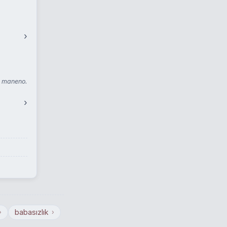
›
ê maneno.
›
babasızlık
›
›