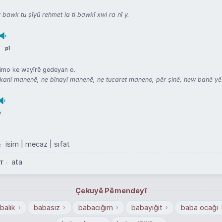
bawk tu şîyû rehmet la ti bawkî xwi ra nî y.
pî
mo ke wayîrê gedeyan o.
kanî manenê, ne bînayî manenê, ne tucaret maneno, pêr şinê, hew banê y
e
isim | mecaz | sıfat
ata
T
Çekuyê Pêmendeyî
balık
babasız
babacığım
babayiğit
baba ocağı
›
›
›
›