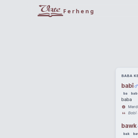
Ferheng
BABA KE
babî
ba
bab
baba
Merdi
Babî 
bawk
bak
ba