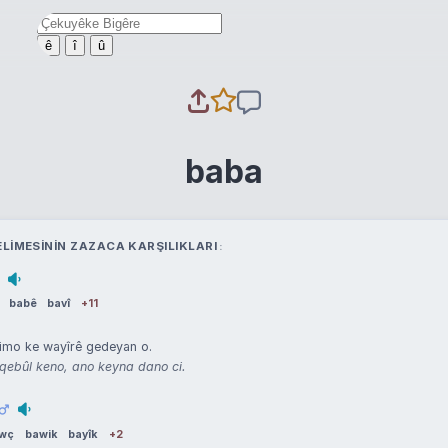
ê
î
û
baba
LIMESININ ZAZACA KARŞILIKLARI
babê
bavî
+11
mo ke wayîrê gedeyan o.
qebûl keno, ano keyna dano ci.
wç
bawik
bayîk
+2