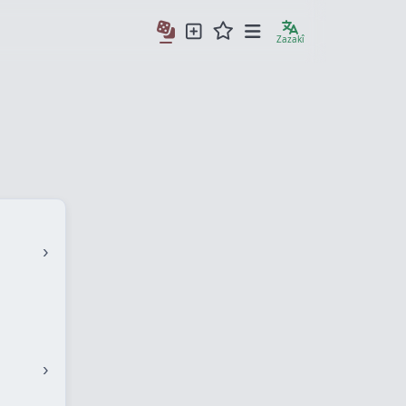
Zazakî
›
›