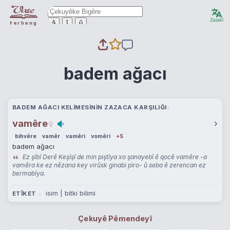
Zazakî
ê
î
û
Ferheng
badem ağacı
BADEM AĞACI KELIMESININ ZAZACA KARŞILIĞI
vamêre
›
bihvêre
vamêr
vamêri
vomêri
+5
badem ağacı
Ez şîbî Derê Keşîşî de min piştîya xo şanayebî ê qocê vamêre -a
vamêra ke ez nêzana key virûsk ginabi piro- û seba ê zerencan ez
bermabîya.
isim | bitki bilimi
ETÎKET
Çekuyê Pêmendeyî