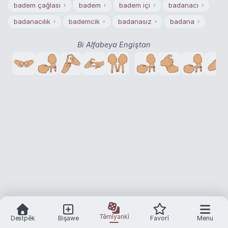
badem çağlası
badem
badem içi
badanacı
›
›
›
›
badanacılık
bademcik
badanasız
badana
›
›
›
›
Bi Alfabeya Engiştan
Têmîyankî
Destpêk
Bişawe
Favorî
Menu