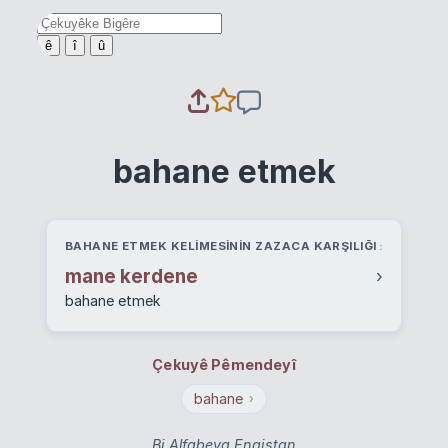
ê
î
û
bahane etmek
BAHANE ETMEK KELIMESININ ZAZACA KARŞILIĞI
mane kerdene
›
bahane etmek
Çekuyê Pêmendeyî
bahane
›
Bi Alfabeya Engiştan