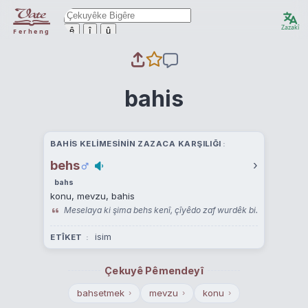
Zazakî
ê
î
û
Ferheng
bahis
BAHIS KELIMESININ ZAZACA KARŞILIĞI
behs
›
bahs
konu, mevzu, bahis
Meselaya ki şima behs kenî, çîyêdo zaf wurdêk bi.
isim
ETÎKET
Çekuyê Pêmendeyî
bahsetmek
mevzu
konu
›
›
›