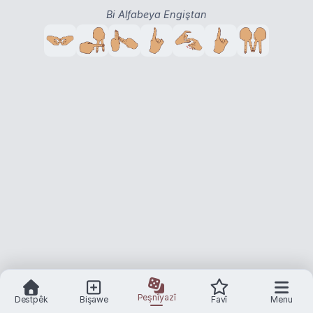
Bi Alfabeya Engiştan
Peşnîyazî
Destpêk
Bişawe
Favî
Menu