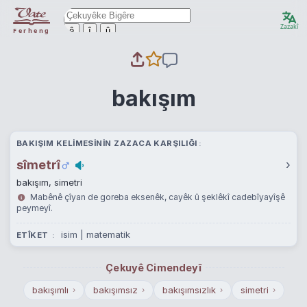
Zazakî
ê
î
û
Ferheng
bakışım
BAKIŞIM KELIMESININ ZAZACA KARŞILIĞI
sîmetrî
›
bakışım, simetri
Mabênê çîyan de goreba eksenêk, cayêk û şeklêkî cadebîyayîşê
peymeyî.
isim | matematik
ETÎKET
Çekuyê Cimendeyî
bakışımlı
bakışımsız
bakışımsızlık
simetri
›
›
›
›