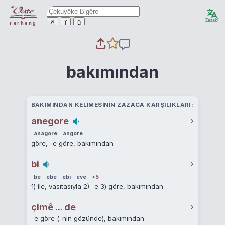
Zazakî
ê
î
û
Ferheng
bakımından
BAKIMINDAN KELIMESININ ZAZACA KARŞILIKLARI
anegore
›
anagore
angore
göre, -e göre, bakımından
bi
›
be
ebe
ebi
eve
+5
1) ile, vasıtasıyla 2) -e 3) göre, bakımından
çimê ... de
›
-e göre (-nin gözünde), bakımından