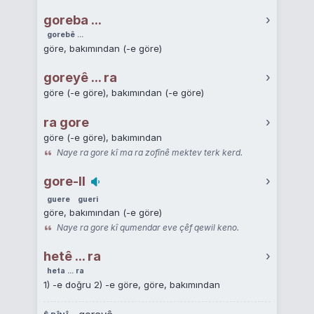
goreba ...
›
gorebê ...
göre, bakımından (-e göre)
goreyê ... ra
›
göre (-e göre), bakımından (-e göre)
ra gore
›
göre (-e göre), bakımından
Naye ra gore kî ma ra zofînê mektev terk kerd.
gore-II
›
guere
gueri
göre, bakımından (-e göre)
Naye ra gore kî qumendar eve çêf qewil keno.
hetê ... ra
›
heta ... ra
1) -e doğru 2) -e göre, göre, bakımından