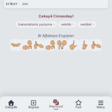
isim
ETÎKET
Çekuyê Cimendeyî
bakanlıklarla yazışma
vekillik
vekâlet
›
›
›
Bi Alfabeya Engiştan
Peşnîyazî
Destpêk
Bişawe
Favî
Menu