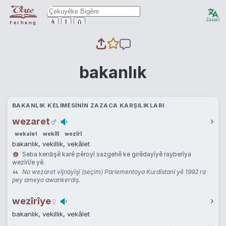
Zazakî
ê
î
û
Ferheng
bakanlık
BAKANLIK KELIMESININ ZAZACA KARŞILIKLARI
wezaret
›
wekalet
wekîlî
wezîrî
bakanlık, vekillik, vekâlet
Seba kerdişê karê pêroyî sazgehê ke girêdayîyê rayberîya
wezîrî/e yê.
No wezaret vîjnayîşî (seçim) Parlementoya Kurdîstanî yê 1992 ra
pey ameyo awankerdiş.
wezîrîye
›
bakanlık, vekillik, vekâlet