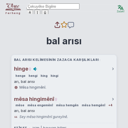
Zazakî
ê
î
û
Ferheng
bal arısı
BAL ARISI KELIMESININ ZAZACA KARŞILIKLARI
hinge
›
henge
hengi
hing
hingi
arı, bal arısı
Mêsa hingimênî.
mêsa hingimênî
›
mêse
mêsa engemênî
mêsa hemgên
mêsa hemgênî
+4
arı, bal arısı
Sey mêsa hingimênî gureyînê.
isim | hayvan bilimi
ETÎKET