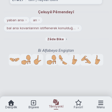
Çekuyê Pêmendeyî
yaban arısı
arı
›
›
bal arısı kovanlarının istiflenerek konulduğu -evden uzak- yer
›
çelik çomak
›
›
Zêde Bike
Bi Alfabeya Engiştan
Têmîyankî
Destpêk
Bişawe
Favorî
Menu