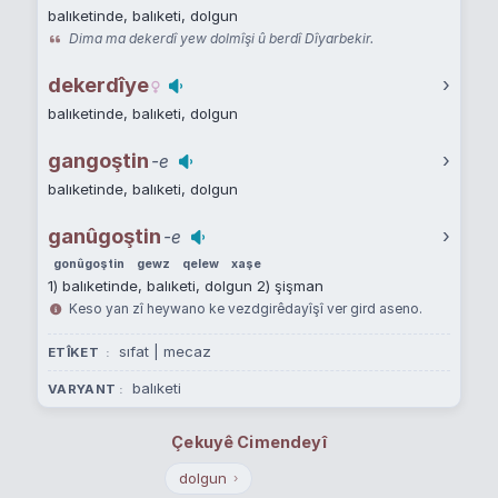
balıketinde, balıketi, dolgun
Dima ma dekerdî yew dolmîşi û berdî Dîyarbekir.
dekerdîye
›
balıketinde, balıketi, dolgun
gangoştin
›
-e
balıketinde, balıketi, dolgun
ganûgoştin
›
-e
gonûgoştin
gewz
qelew
xaşe
1) balıketinde, balıketi, dolgun 2) şişman
Keso yan zî heywano ke vezdgirêdayîşî ver gird aseno.
sıfat | mecaz
ETÎKET
balıketi
VARYANT
Çekuyê Cimendeyî
dolgun
›