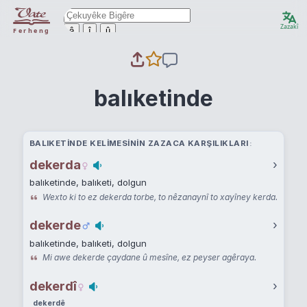
Zazakî
ê
î
û
Ferheng
balıketinde
BALIKETINDE KELIMESININ ZAZACA KARŞILIKLARI
dekerda
›
balıketinde, balıketi, dolgun
Wexto ki to ez dekerda torbe, to nêzanaynî to xayîney kerda.
dekerde
›
balıketinde, balıketi, dolgun
Mi awe dekerde çaydane û mesîne, ez peyser agêraya.
dekerdî
›
dekerdê