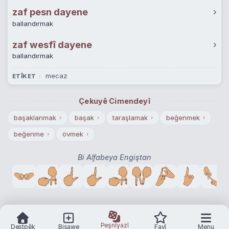
zaf pesn dayene
›
ballandırmak
zaf wesfî dayene
›
ballandırmak
mecaz
ETÎKET
Çekuyê Cimendeyî
başaklanmak
başak
taraşlamak
beğenmek
›
›
›
›
beğenme
övmek
›
›
Bi Alfabeya Engiştan
Peşnîyazî
Destpêk
Bişawe
Favî
Menu