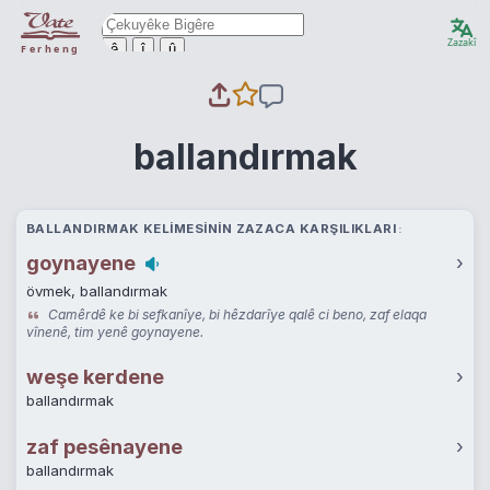
Zazakî
ê
î
û
Ferheng
ballandırmak
BALLANDIRMAK KELIMESININ ZAZACA KARŞILIKLARI
goynayene
›
övmek, ballandırmak
Camêrdê ke bi sefkanîye, bi hêzdarîye qalê ci beno, zaf elaqa
vînenê, tim yenê goynayene.
weşe kerdene
›
ballandırmak
zaf pesênayene
›
ballandırmak