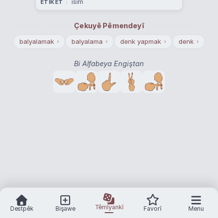
isim
ETÎKET
Çekuyê Pêmendeyî
balyalamak
balyalama
denk yapmak
denk
›
›
›
›
Bi Alfabeya Engiştan
Têmîyankî
Destpêk
Bişawe
Favorî
Menu