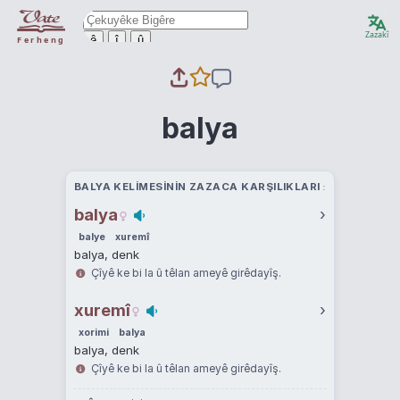
Zazakî
ê
î
û
Ferheng
balya
BALYA KELIMESININ ZAZACA KARŞILIKLARI
balya
›
balye
xuremî
balya, denk
Çîyê ke bi la û têlan ameyê girêdayîş.
xuremî
›
xorimi
balya
balya, denk
Çîyê ke bi la û têlan ameyê girêdayîş.