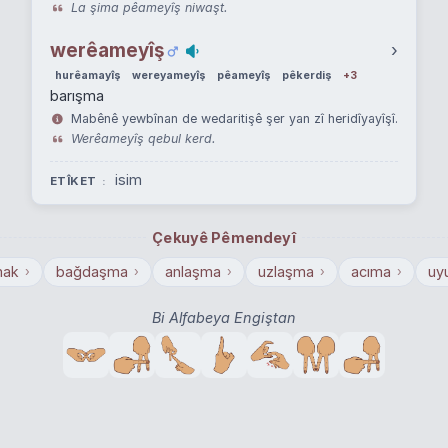
La şima pêameyîş niwaşt.
werêameyîş
›
hurêamayîş
wereyameyîş
pêameyîş
pêkerdiş
+3
barışma
Mabênê yewbînan de wedaritişê şer yan zî heridîyayîşî.
Werêameyîş qebul kerd.
isim
ETÎKET
Çekuyê Pêmendeyî
mak
bağdaşma
anlaşma
uzlaşma
acıma
uy
›
›
›
›
›
Bi Alfabeya Engiştan