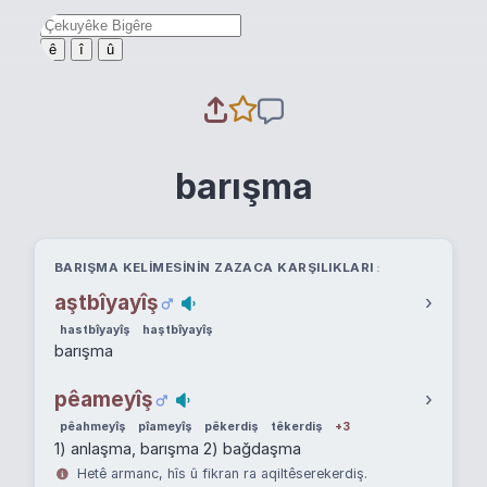
ê
î
û
barışma
BARIŞMA KELIMESININ ZAZACA KARŞILIKLARI
aştbîyayîş
›
hastbîyayîş
haştbîyayîş
barışma
pêameyîş
›
pêahmeyîş
pîameyîş
pêkerdiş
têkerdiş
+3
1) anlaşma, barışma 2) bağdaşma
Hetê armanc, hîs û fikran ra aqiltêserekerdiş.