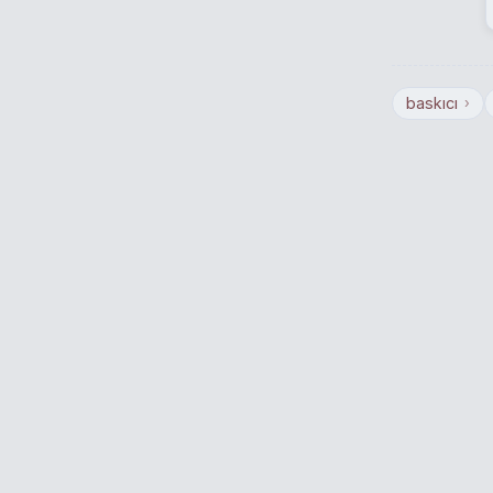
baskıcı
›