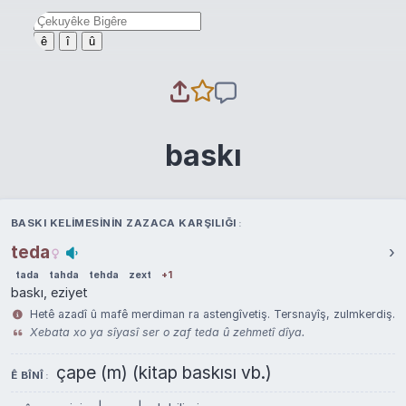
ê
î
û
baskı
BASKI KELIMESININ ZAZACA KARŞILIĞI
teda
›
tada
tahda
tehda
zext
+1
baskı, eziyet
Hetê azadî û mafê merdiman ra astengîvetiş. Tersnayîş, zulmkerdiş.
Xebata xo ya sîyasî ser o zaf teda û zehmetî dîya.
çape (m) (kitap baskısı vb.)
Ê BÎNÎ