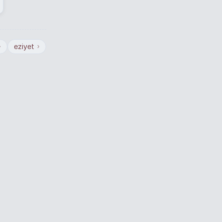
eziyet
›
›