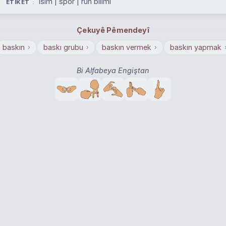
isim | spor | ruh bilimi
ETÎKET
Çekuyê Pêmendeyî
baskın
baskı grubu
baskın vermek
baskın yapmak
›
›
›
Bi Alfabeya Engiştan