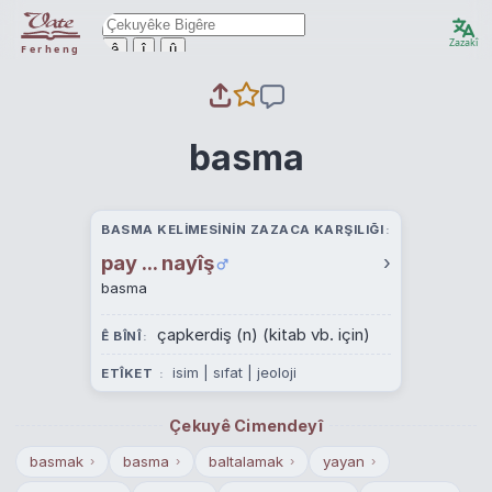
Zazakî
ê
î
û
Ferheng
basma
BASMA KELIMESININ ZAZACA KARŞILIĞI
pay ... nayîş
›
basma
çapkerdiş (n) (kitab vb. için)
Ê BÎNÎ
isim | sıfat | jeoloji
ETÎKET
Çekuyê Cimendeyî
basmak
basma
baltalamak
yayan
›
›
›
›