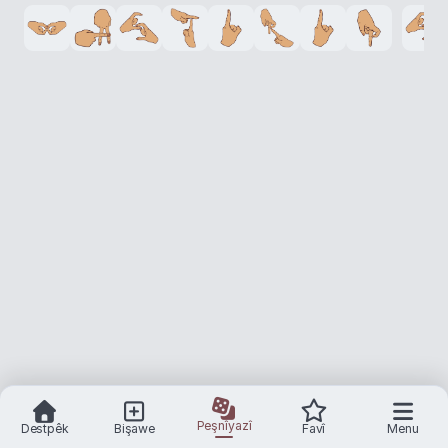
Peşnîyazî
Destpêk
Bişawe
Favî
Menu