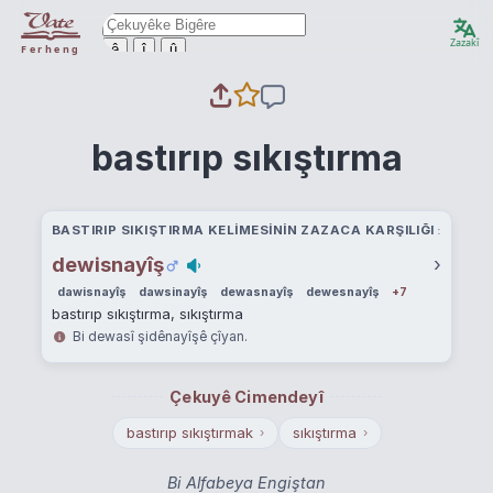
Zazakî
ê
î
û
Ferheng
bastırıp sıkıştırma
BASTIRIP SIKIŞTIRMA KELIMESININ ZAZACA KARŞILIĞI
dewisnayîş
›
dawisnayîş
dawsinayîş
dewasnayîş
dewesnayîş
+7
bastırıp sıkıştırma, sıkıştırma
Bi dewasî şidênayîşê çîyan.
Çekuyê Cimendeyî
bastırıp sıkıştırmak
sıkıştırma
›
›
Bi Alfabeya Engiştan