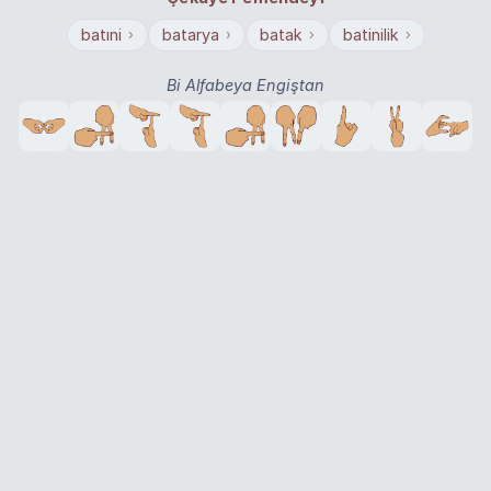
batıni
batarya
batak
batinilik
›
›
›
›
Bi Alfabeya Engiştan