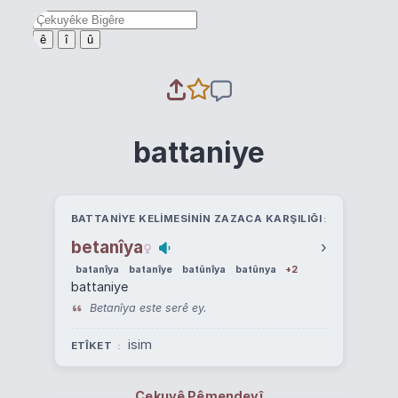
ê
î
û
battaniye
BATTANIYE KELIMESININ ZAZACA KARŞILIĞI
betanîya
›
batanîya
batanîye
batûnîya
batûnya
+2
battaniye
Betanîya este serê ey.
isim
ETÎKET
Çekuyê Pêmendeyî