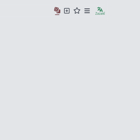
Zazakî