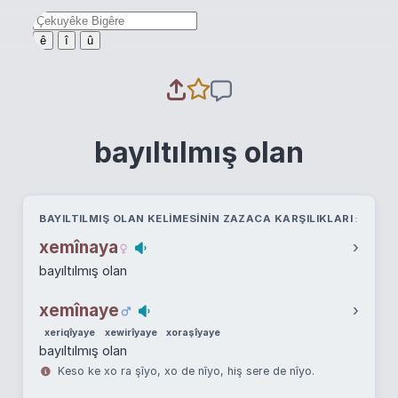
ê
î
û
bayıltılmış olan
BAYILTILMIŞ OLAN KELIMESININ ZAZACA KARŞILIKLARI
xemînaya
›
bayıltılmış olan
xemînaye
›
xeriqîyaye
xewirîyaye
xoraşîyaye
bayıltılmış olan
Keso ke xo ra şîyo, xo de nîyo, hiş sere de nîyo.