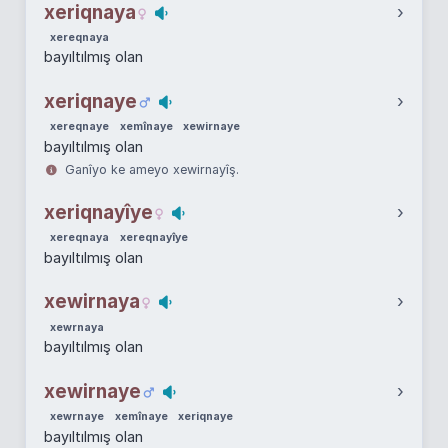
xeriqnaya
›
xereqnaya
bayıltılmış olan
xeriqnaye
›
xereqnaye
xemînaye
xewirnaye
bayıltılmış olan
Ganîyo ke ameyo xewirnayîş.
xeriqnayîye
›
xereqnaya
xereqnayîye
bayıltılmış olan
xewirnaya
›
xewrnaya
bayıltılmış olan
xewirnaye
›
xewrnaye
xemînaye
xeriqnaye
bayıltılmış olan