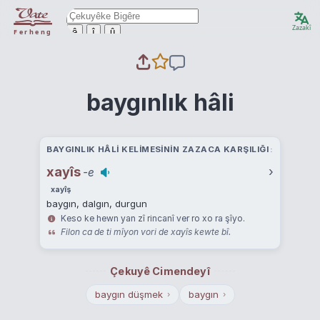
Zazakî
ê
î
û
Ferheng
baygınlık hâli
BAYGINLIK HÂLI KELIMESININ ZAZACA KARŞILIĞI
xayîs
›
-e
xayîş
baygın, dalgın, durgun
Keso ke hewn yan zî rincanî ver ro xo ra şîyo.
Filon ca de ti mîyon vori de xayîs kewte bî.
Çekuyê Cimendeyî
baygın düşmek
baygın
›
›