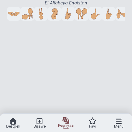
Bi Alfabeya Engiştan
Peşnîyazî
Destpêk
Bişawe
Favî
Menu