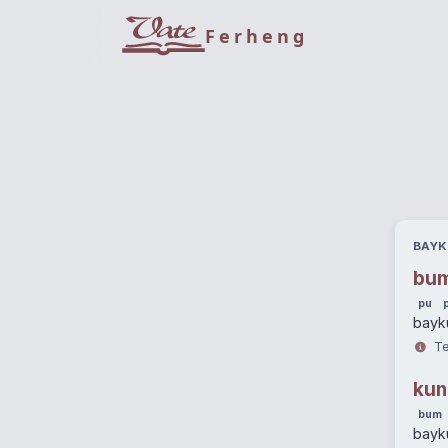
Ferheng
BAYK
bu
pu
bayk
Te
kun
bum
bayk