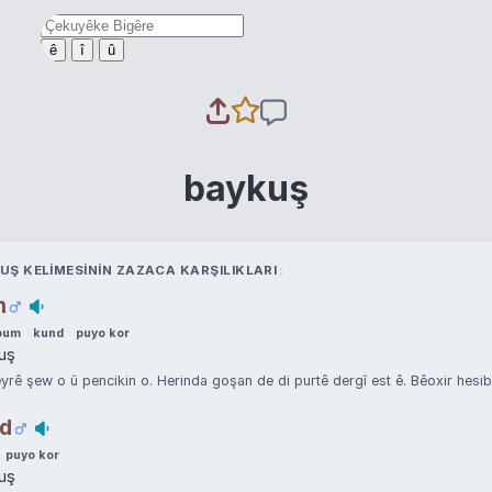
ê
î
û
baykuş
UŞ KELIMESININ ZAZACA KARŞILIKLARI
m
pum
kund
puyo kor
uş
yrê şew o û pencikin o. Herinda goşan de di purtê dergî est ê. Bêoxir hesib
d
puyo kor
uş