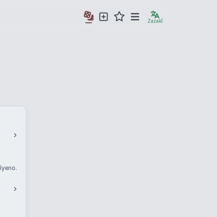
Zazakî
›
îyeno.
›