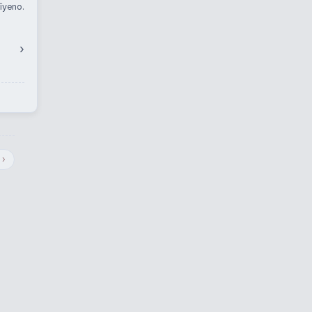
îyeno.
›
›