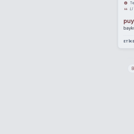
Te
Lî
puy
bayk
ETÎK