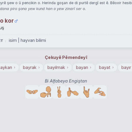
yrê şew o û pencikin o. Herinda goşan de di purtê dergî est ê. Bêoxir hesib
 dana piro şona yew kund han o yew zinarî ser o.
o kor
uş
isim | hayvan bilimi
ET
Çekuyê Pêmendeyî
Baykan
bayrak
bayılmak
bayan
bayat
bayır
›
›
›
›
›
Bi Alfabeya Engiştan