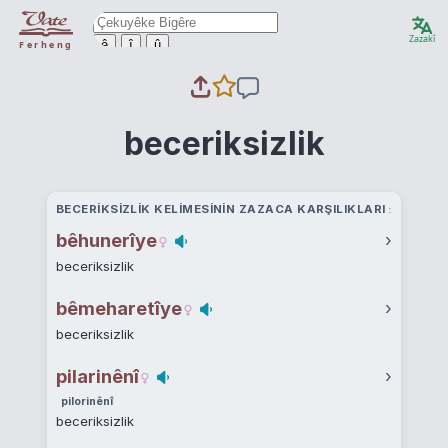
Zazakî
ê
î
û
Ferheng
beceriksizlik
BECERIKSIZLIK KELIMESININ ZAZACA KARŞILIKLARI
bêhunerîye
›
beceriksizlik
bêmeharetîye
›
beceriksizlik
pilarinênî
›
pilorinênî
beceriksizlik