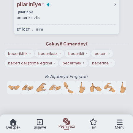
pilarinîye
›
pilorinîye
beceriksizlik
isim
ETÎKET
Çekuyê Cimendeyî
beceriklilik
beceriksiz
becerikli
beceri
›
›
›
›
beceri geliştirme eğitimi
becermek
becerme
›
›
›
Bi Alfabeya Engiştan
Peşnîyazî
Destpêk
Bişawe
Favî
Menu