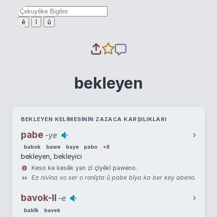
ê
î
û
bekleyen
BEKLEYEN KELIMESININ ZAZACA KARŞILIKLARI
pabe
›
-ye
babok
bawe
baye
pabo
+6
bekleyen, bekleyici
Keso ke kesêk yan zî çîyêkî paweno.
Ez nivîna xo ser o ronîşta û pabe bîya ka ber key abeno.
bavok-II
›
-e
babîk
bavek