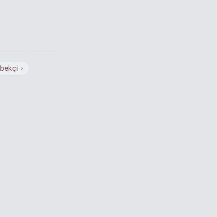
bekçi
›