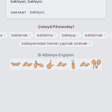
bekleyen, bekleyici
bekleyici
VARYANT
Çekuyê Pêmendeyî
me
beklemek
bekletme
bekleyiş
bekletmek
›
›
›
›
›
bekleyemeden hemen yapmak istemek
›
Bi Alfabeya Engiştan