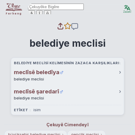
Zazakî
ê
î
û
Ferheng
belediye meclisi
BELEDIYE MECLISI KELIMESININ ZAZACA KARŞILIKLARI
meclîsê beledîya
›
belediye meclisi
meclîsê şaredarî
›
belediye meclisi
isim
ETÎKET
Çekuyê Cimendeyî
büyükşehir belediye meclisi
gençlik meclisi
›
›