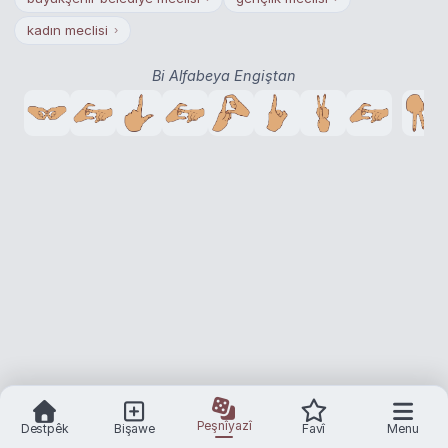
kadın meclisi
›
Bi Alfabeya Engiştan
Peşnîyazî
Destpêk
Bişawe
Favî
Menu