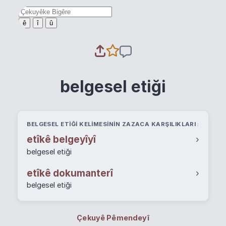
ê
î
û
belgesel etiği
BELGESEL ETIĞI KELIMESININ ZAZACA KARŞILIKLARI
etîkê belgeyîyî
›
belgesel etiği
etîkê dokumanterî
›
belgesel etiği
Çekuyê Pêmendeyî