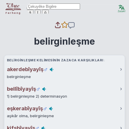
Zazakî
ê
î
û
Ferheng
belirginleşme
BELIRGINLEŞME KELIMESININ ZAZACA KARŞILIKLARI
akerdebîyayîş
›
belirginleşme
bellîbîyayîş
›
1) belirginleşme 2) determinasyon
eşkerabîyayîş
›
aşikâr olma, belirginleşme
kifşbîyayîş
›