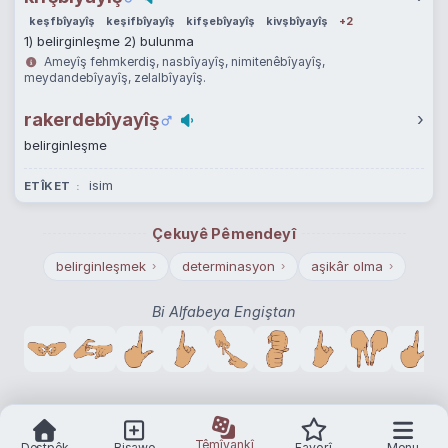
keşfbîyayîş
keşifbîyayîş
kifşebîyayîş
kivşbîyayîş
+2
1) belirginleşme 2) bulunma
Ameyîş fehmkerdiş, nasbîyayîş, nimitenêbîyayîş,
meydandebîyayîş, zelalbîyayîş.
rakerdebîyayîş
›
belirginleşme
isim
ETÎKET
Çekuyê Pêmendeyî
belirginleşmek
determinasyon
aşikâr olma
›
›
›
Bi Alfabeya Engiştan
Têmîyankî
Destpêk
Bişawe
Favorî
Menu