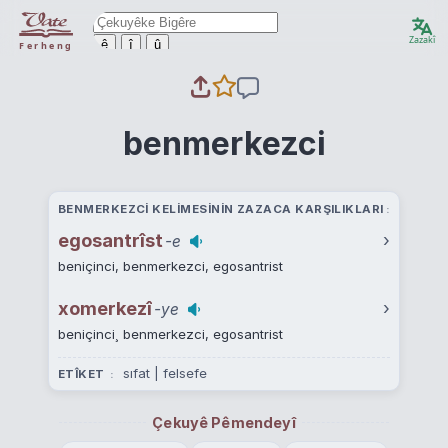
Zazakî
ê
î
û
Ferheng
benmerkezci
BENMERKEZCI KELIMESININ ZAZACA KARŞILIKLARI
egosantrîst
›
-e
beniçinci, benmerkezci, egosantrist
xomerkezî
›
-ye
beniçinci¸ benmerkezci, egosantrist
sıfat | felsefe
ETÎKET
Çekuyê Pêmendeyî