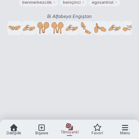
benmerkezcilik
beniçinci
egosantrist
›
›
›
Bi Alfabeya Engiştan
Têmîyankî
Destpêk
Bişawe
Favorî
Menu