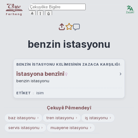
Zazakî
ê
î
û
Ferheng
benzin istasyonu
BENZIN ISTASYONU KELIMESININ ZAZACA KARŞILIĞI
îstasyona benzînî
›
benzin istasyonu
isim
ETÎKET
Çekuyê Pêmendeyî
baz istasyonu
tren istasyonu
iş istasyonu
›
›
›
servis istasyonu
muayene istasyonu
›
›
pompa istasyonu
programcı iş istasyonu
›
›