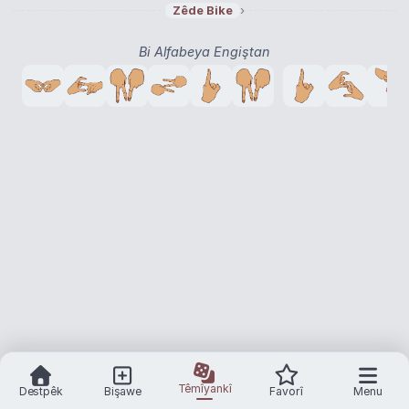
›
Zêde Bike
araç tartı istasyonu
›
Bi Alfabeya Engiştan
Têmîyankî
Destpêk
Bişawe
Favorî
Menu