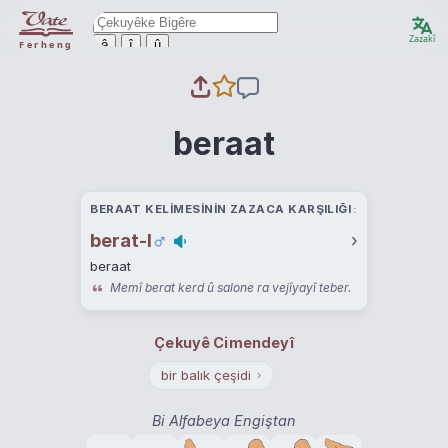
Zazakî
ê
î
û
Ferheng
beraat
BERAAT KELIMESININ ZAZACA KARŞILIĞI
berat-I
›
beraat
Memî berat kerd û salone ra vejîyayî teber.
Çekuyê Cimendeyî
bir balık çeşidi
›
Bi Alfabeya Engiştan