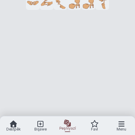
Peşnîyazî
Destpêk
Bişawe
Favî
Menu