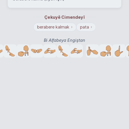
Çekuyê Cimendeyî
berabere kalmak
pata
›
›
Bi Alfabeya Engiştan