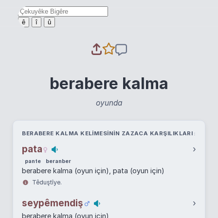
ê
î
û
berabere kalma
oyunda
BERABERE KALMA KELIMESININ ZAZACA KARŞILIKLARI
pata
›
pante
beranber
berabere kalma (oyun için), pata (oyun için)
Têduştîye.
seypêmendiş
›
berabere kalma (oyun için)